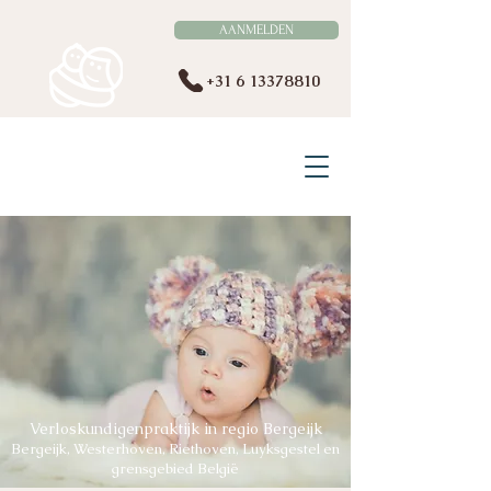
AANMELDEN
+31 6 13378810
VERLOSKUNDE BERGEIJK
EN OMSTREKEN
Verloskundigenpraktijk in regio Bergeijk
Bergeijk, Westerhoven, Riethoven, Luyksgestel en
grensgebied België