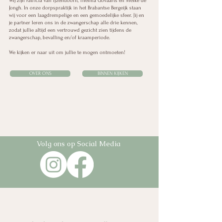
Wij zijn Patricia van IJzendoorn, Thelma Govaarts en Meike de
Jongh. In onze dorpspraktijk in het Brabantse Bergeijk staan
wij voor een laagdrempelige en een gemoedelijke sfeer. Jij en
je partner leren ons in de zwangerschap alle drie kennen,
zodat jullie altijd een vertrouwd gezicht zien tijdens de
zwangerschap, bevalling en/of kraamperiode.
We kijken er naar uit om jullie te mogen ontmoeten!
OVER ONS
BINNEN KIJKEN
Volg ons op Social Media