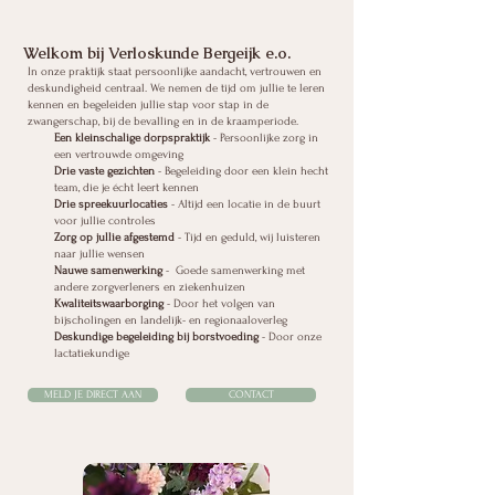
Welkom bij Verloskunde Bergeijk e.o.
In onze praktijk staat persoonlijke aandacht, vertrouwen en
deskundigheid centraal. We nemen de tijd om jullie te leren
kennen en begeleiden jullie stap voor stap in de
zwangerschap, bij de bevalling en in de kraamperiode. ​
Een kleinschalige dorpspraktijk
- Persoonlijke zorg in
een vertrouwde omgeving
Drie vaste gezichten
- Begeleiding door een klein hecht
team, die je écht leert kennen
Drie spreekuurlocaties
- Altijd een locatie in de buurt
voor jullie controles
Zorg op jullie afgestemd
- Tijd en geduld, wij luisteren
naar jullie wensen
Nauwe samenwerking
- Goede samenwerking met
andere zorgverleners en ziekenhuizen
Kwaliteitswaarborging
- Door het volgen van
bijscholingen en landelijk- en regionaaloverleg
Deskundige begeleiding bij borstvoeding
- Door onze
lactatiekundige
MELD JE DIRECT AAN
CONTACT