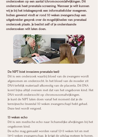
onderzoeken op een aantal (chromosoom)afwijkingen. Dit
onderzoek heet prenatale screening. Wanneer je wilt kunnen
wij je bij het intakegesprek een informatiefolder meegeven.
Indien gewenst vindt er rond 10 weken zwangerschap een
uitgebreider gesprek over de mogelijkheden van prenataal
onderzoek plaats. Je beslist zelf of je onderstaande
onderzoeken wilt laten doen.
De NIPT (niet invasieve prenatale test)
Dit is een onderzoek waarbij bloed van de zwangere wordt
afgenomen en onderzocht. In het bloed van de moeder zit
DNA (erfelijk materiaal) afkomstig van de placenta. Dit DNA
komt bijna altijd overeen met dat van het ongeboren kind. Het
DNA wordt onderzocht op chromosoomafwijkingen.
Je kunt de NIPT laten doen vanaf het moment dat je de
termijnecho (meestal 10 weken zwangerschap) hebt gehad.
Deze test wordt vergoed.
13 weken echo
Dit is een medische echo naar lichamelijke afwijkingen bij het
ongeboren kind.
De echo mag gemaakt worden vanaf 12+3 weken tot en met
14+3 weken zwangerschap. Je krijgt de uitslag meteen te horen.