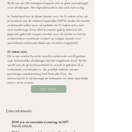
Bij 95 van de 100 zwangerschappen zijn er geen aanwijzingen
voor afwijkingen. Vervolgonderzoek is dan ook niet nodig.
In Nederland kun je alleen kiezen voor de 13 weken echo, als
je meedoet aan de wetenschappelijke IMITAS studie. De studie
onderzoekt welke voor- of nadelen de 13 weken echo met
zich meebrengt. Door deel te nemen geef je akkoord dat
gegevens gebruikt mogen worden voor de studie en dat de
onderzoekers eventueel contact op mogen nemen voor
aanvullend onderzoek (denk aan invullen vragenlijst).
​20 weken echo
Dit is een medische echo waarbij onderzoek wordt gedaan
naar lichamelijke afwijkingen bij het ongeboren kind. Verder
wordt ook de groei beoordeeld en wordt er gekeken of er
voldoende vruchtwater is.
Als praktijk hebben wij een
jarenlange samenwerking met Francette Poos. Als
echoscopiste is zij bevoegd en bekwaam om deze specifieke
echo’s uit te voeren.
LEES MEER
Extra informatie:
RIVM pre- en neonatale screening: de NIPT
Bezoek website