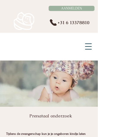
AANMELDEN
+31 6 13378810
VERLOSKUNDE BERGEIJK
EN OMSTREKEN
Prenataal onderzoek
Tijdens de zwangerschap kun je je ongeboren kindje laten