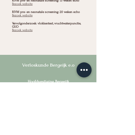
RIVM
pre- en neonatale screening
: 13 weken echo
Bezoek website
RIVM
pre- en neonatale screening
: 20 weken echo
Bezoek website
Vervolgonderzoek: vlokkentest, vruchtwaterpunctie,
GUO
Bezoek website
Verloskunde Bergeijk e.o
Hoofdvestiging Bergeijk
Burgemeester Magneestraat 12
5571 HD Bergeijk
Locatie Westerhoven
Provincialeweg 28
5563 AH Westerhoven
Locatie Riethoven