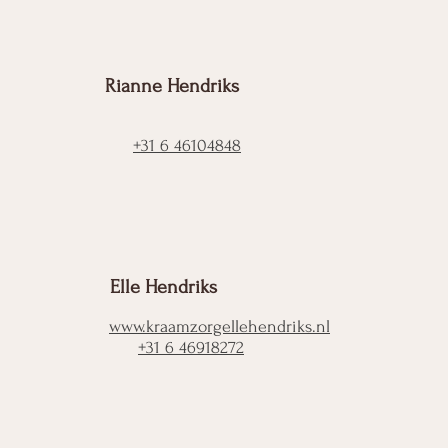
Rianne Hendriks
+31 6 46104848
Elle Hendriks
www.kraamzorgellehendriks.nl
+31 6 46918272