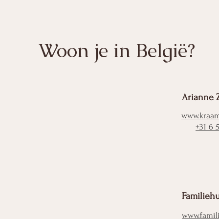
Woon je in België?
Arianne 
www.kraam
+31 6 
Familieh
www.famil