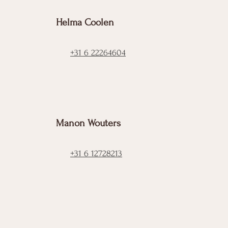
Helma Coolen
+31 6 22264604
Manon Wouters
+31 6 12728213