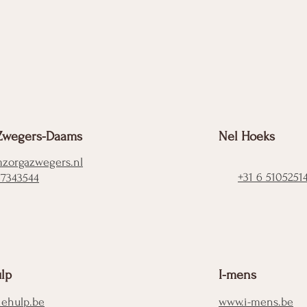
Zwegers-Daams
Nel Hoeks
zorgazwegers.nl
+31 6 5105251
57343544
ulp
I-mens
iehulp.be
www.i-mens.be