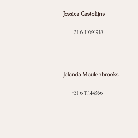
Jessica Castelijns
+31 6 11091918
Jolanda Meulenbroeks
+31 6 11144366