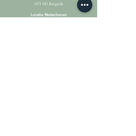
5571 HD Bergeijk
Locatie Westerhoven
Provincialeweg 28
5563 AH Westerhoven
Locatie Riethoven
Schoolstraat 2
5561 AH Riethoven
+31 6 13378810
verlosbergeijk@outlook.com
Aanmelden
Contact
Privacyverklaring
Klachtenregeling
Disclaimer