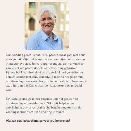
Borstvoeding geven is natuurlijk proces, maar gaat niet altijd
even gemakkelijk. Het is een proces waar jij en je baby samen
in moeten groeien. Soms loopt het anders dan verwacht en
kun je wel wat professionele ondersteuning gebruiken.
Tijdens het kraambed doet wij als verloskundige visites en
denken samen met jouw kraamhulp mee bij het geven van
borstvoeding. Soms worden problemen wat complexer en is
extra hulp nodig. Dat is waar een lactatiekundige in beeld
komt.
Een lactatiekundige is een specialist op het gebied van
borstvoeding en moedermelk. Zij (of hij) helpt je met
voorlichting, advies en praktische begeleiding om van de
voedingsperiode een fijne ervaring te maken.
Wat kan een lactatiekundige voor jou betekenen?