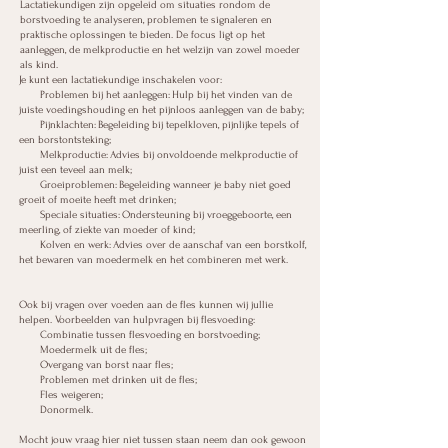
Lactatiekundigen zijn opgeleid om situaties rondom de
borstvoeding te analyseren, problemen te signaleren en
praktische oplossingen te bieden. De focus ligt op het
aanleggen, de melkproductie en het welzijn van zowel moeder
als kind.
Je kunt een lactatiekundige inschakelen voor:
Problemen bij het aanleggen: Hulp bij het vinden van de
juiste voedingshouding en het pijnloos aanleggen van de baby;
Pijnklachten: Begeleiding bij tepelkloven, pijnlijke tepels of
een borstontsteking;
Melkproductie: Advies bij onvoldoende melkproductie of
juist een teveel aan melk;
Groeiproblemen: Begeleiding wanneer je baby niet goed
groeit of moeite heeft met drinken;
Speciale situaties: Ondersteuning bij vroeggeboorte, een
meerling, of ziekte van moeder of kind;
Kolven en werk: Advies over de aanschaf van een borstkolf,
het bewaren van moedermelk en het combineren met werk.
Ook bij vragen over voeden aan de fles kunnen wij jullie
helpen.
Voorbeelden van hulpvragen bij flesvoeding:
Combinatie tussen flesvoeding en borstvoeding;
Moedermelk uit de fles;
Overgang van borst naar fles;
Problemen met drinken uit de fles;
Fles weigeren;
Donormelk.
Mocht jouw vraag hier niet tussen staan neem dan ook gewoon