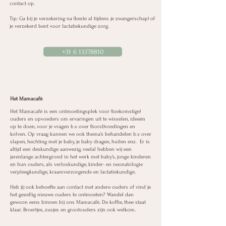
contact op.
Tip: Ga bij je verzekering na (beste al tijdens je zwangerschap) of
je verzekerd bent voor lactatiekundige zorg.
+31 6 13378810
Het Mamacafé
Het Mamacafé is een ontmoetingsplek voor (toekomstige)
ouders en opvoeders om ervaringen uit te wisselen, ideeën
op te doen, voor je vragen b.v. over (borst)voedingen en
kolven. Op vraag kunnen we ook thema’s behandelen b.v. over
slapen, hechting met je baby, je baby dragen, huilen enz. Er is
altijd een deskundige aanwezig, veelal hebben wij een
jarenlange achtergrond in het werk met baby’s, jonge kinderen
en hun ouders, als verloskundige, kinder- en neonatologie
verpleegkundige, kraamverzorgende en lactatiekundige.
Heb jij ook behoefte aan contact met andere ouders of vind je
het gezellig nieuwe ouders te ontmoeten? Wandel dan
gewoon eens binnen bij ons Mamacafé. De koffie, thee staat
klaar. Broertjes, zusjes en grootouders zijn ook welkom.