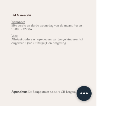
Het Mamacafé
Wannneer
Elke eerste en derde woensdag van de maand tussen
10.00u - 12.00u
Voor:
Alle (as) ouders en opvoeders van jonge kinderen tot
ongeveer 2 jaar uit Bergeijk en omgeving.
Aquinohuis
Dr. Rauppstraat 52, 5571 CH Bergeijk