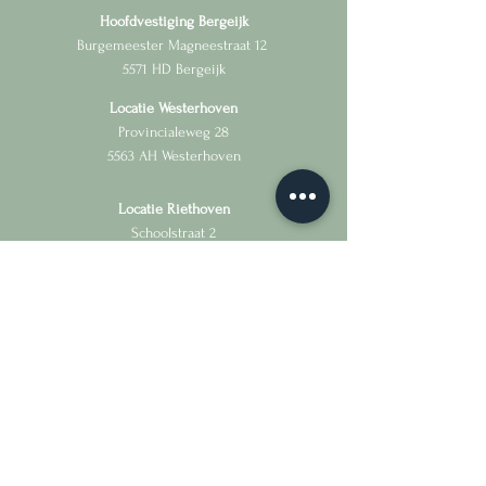
Hoofdvestiging Bergeijk
Burgemeester Magneestraat 12
5571 HD Bergeijk
Locatie Westerhoven
Provincialeweg 28
5563 AH Westerhoven
Locatie Riethoven
Schoolstraat 2
5561 AH Riethoven
+31 6 13378810
verlosbergeijk@outlook.com
Aanmelden
Contact
Privacyverklaring