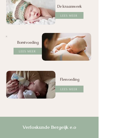
De kraamweek
LEES MEER
Borstvoeding
LEES MEER
Flesvoeding
LEES MEER
Verloskunde Bergeijk e.o